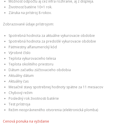
Možnosť odpočtu aj cez infra rozhranie, aj z displeja.
Životnosť batérie 10+1 rok.
Záruka na prístroj 8 rokov.
Zobrazované údaje prístrojom:
Spotrebná hodnota za aktuálne vykurovacie obdobie
Spotrebná hodnota za predošlé vykurovacie obdobie
Päťmiestny alfanumerický kód
Výrobné číslo
Teplota vykurovacieho telesa
Teplota okolitého priestoru
Dátum začiatku zúčtovacieho obdobia
Aktuálny dátum
Aktuálny čas
Mesačné stavy spotrebnej hodnoty spätne za 11 mesiacov
Chybový režim
Posledný rok životnosti batérie
Test prístroja
Režim neoprávneného otvorenia (elektronická plomba)
Cenová ponuka na vyžidanie