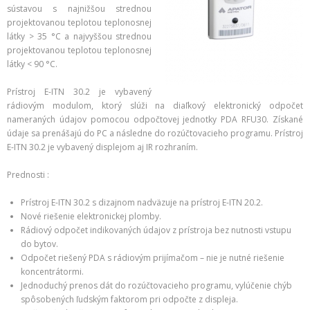
sústavou s najnižšou strednou
projektovanou teplotou teplonosnej
látky > 35 °C a najvyššou strednou
projektovanou teplotou teplonosnej
látky < 90 °C.
Prístroj E-ITN 30.2 je vybavený
rádiovým modulom, ktorý slúži na diaľkový elektronický odpočet
nameraných údajov pomocou odpočtovej jednotky PDA RFU30. Získané
údaje sa prenášajú do PC a následne do rozúčtovacieho programu. Prístroj
E-ITN 30.2 je vybavený displejom aj IR rozhraním.
Prednosti :
Prístroj E-ITN 30.2 s dizajnom nadväzuje na prístroj E-ITN 20.2.
Nové riešenie elektronickej plomby.
Rádiový odpočet indikovaných údajov z prístroja bez nutnosti vstupu
do bytov.
Odpočet riešený PDA s rádiovým prijímačom – nie je nutné riešenie
koncentrátormi.
Jednoduchý prenos dát do rozúčtovacieho programu, vylúčenie chýb
spôsobených ľudským faktorom pri odpočte z displeja.