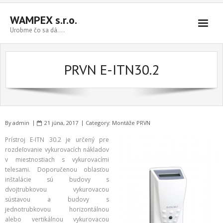
WAMPEX s.r.o.
Urobme čo sa dá....
Rozpočítanie tepla
PRVN E-ITN30.2
Montáže PRVN
Montáž a výmena vodomerov
Tieniaca technika
By
admin
21 júna, 2017
Category:
Montáže PRVN
Kontakt
Prístroj E-ITN 30.2 je určený pre
rozdeľovanie vykurovacích nákladov
v miestnostiach s vykurovacími
telesami. Doporučenou oblasťou
inštalácie sú budovy s
dvojtrubkovou vykurovacou
sústavou a budovy s
jednotrubkovou horizontálnou
alebo vertikálnou vykurovacou